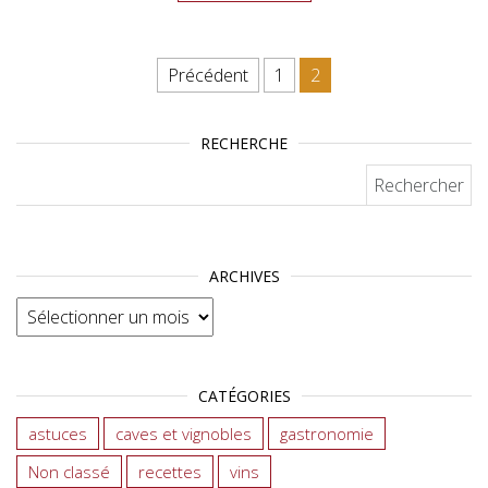
Pagination des publications
Précédent
1
2
RECHERCHE
Rechercher :
ARCHIVES
Archives
CATÉGORIES
astuces
caves et vignobles
gastronomie
Non classé
recettes
vins