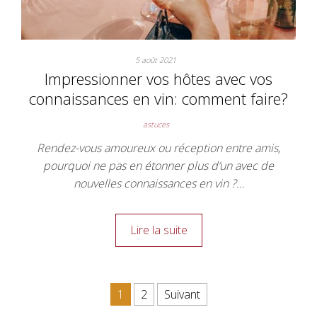
5 août 2021
Impressionner vos hôtes avec vos
connaissances en vin: comment faire?
astuces
Rendez-vous amoureux ou réception entre amis,
pourquoi ne pas en étonner plus d’un avec de
nouvelles connaissances en vin ?…
Lire la suite
Pagination des publications
1
2
Suivant