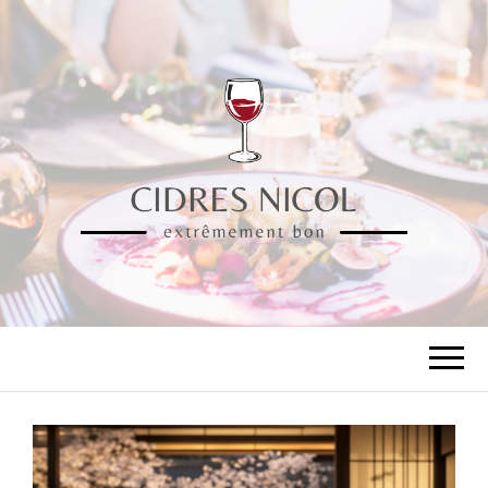
CIDRES NICOL
extrêmement bon