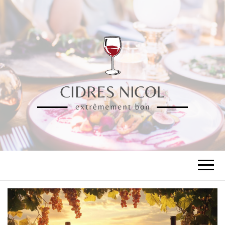
CIDRES NICOL
extrêmement bon