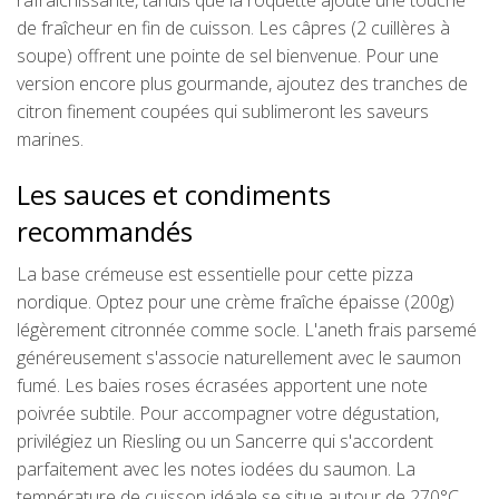
rafraîchissante, tandis que la roquette ajoute une touche
de fraîcheur en fin de cuisson. Les câpres (2 cuillères à
soupe) offrent une pointe de sel bienvenue. Pour une
version encore plus gourmande, ajoutez des tranches de
citron finement coupées qui sublimeront les saveurs
marines.
Les sauces et condiments
recommandés
La base crémeuse est essentielle pour cette pizza
nordique. Optez pour une crème fraîche épaisse (200g)
légèrement citronnée comme socle. L'aneth frais parsemé
généreusement s'associe naturellement avec le saumon
fumé. Les baies roses écrasées apportent une note
poivrée subtile. Pour accompagner votre dégustation,
privilégiez un Riesling ou un Sancerre qui s'accordent
parfaitement avec les notes iodées du saumon. La
température de cuisson idéale se situe autour de 270°C