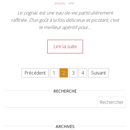
astuces
vins
Le cognac est une eau-de-vie particulièrement
raffinée. D’un goût à la fois délicieux et picotant, c’est
le meilleur apéritif pour…
Lire la suite
Pagination des publications
Précédent
1
2
3
4
Suivant
RECHERCHE
Rechercher :
ARCHIVES