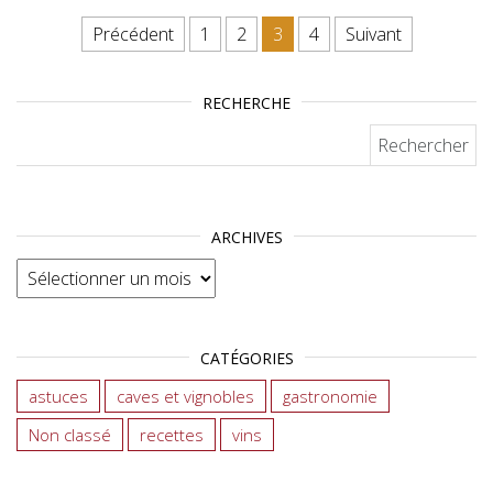
Pagination des publications
Précédent
1
2
3
4
Suivant
RECHERCHE
Rechercher :
ARCHIVES
Archives
CATÉGORIES
astuces
caves et vignobles
gastronomie
Non classé
recettes
vins